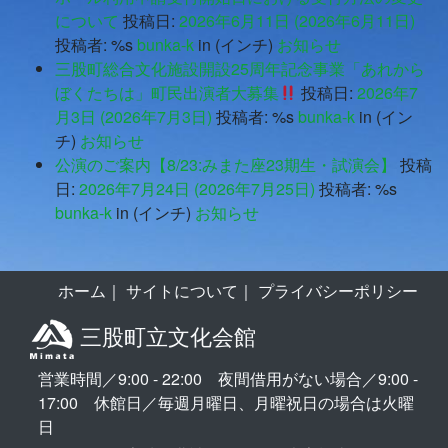
について
投稿日:
2026年6月11日
(2026年6月11日)
投稿者: %s
bunka-k
in (インチ)
お知らせ
三股町総合文化施設開設25周年記念事業「あれから
ぼくたちは」町民出演者大募集
投稿日:
2026年7
月3日
(2026年7月3日)
投稿者: %s
bunka-k
in (イン
チ)
お知らせ
公演のご案内【8/23:みまた座23期生・試演会】
投稿
日:
2026年7月24日
(2026年7月25日)
投稿者: %s
bunka-k
in (インチ)
お知らせ
ホーム
｜
サイトについて
｜
プライバシーポリシー
三股町立文化会館
営業時間／9:00 - 22:00 夜間借用がない場合／9:00 -
17:00 休館日／毎週月曜日、月曜祝日の場合は火曜
日