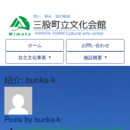
ホーム
お問い合わせ
自主文化事業
施設概要
紹介: bunka-k
Posts by bunka-k:
ホール利用申請受付開始日における受付方法の変更